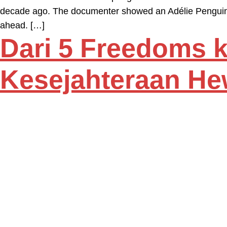
decade ago. The documenter showed an Adélie Penguin st
ahead. […]
Dari 5 Freedoms 
Kesejahteraan H