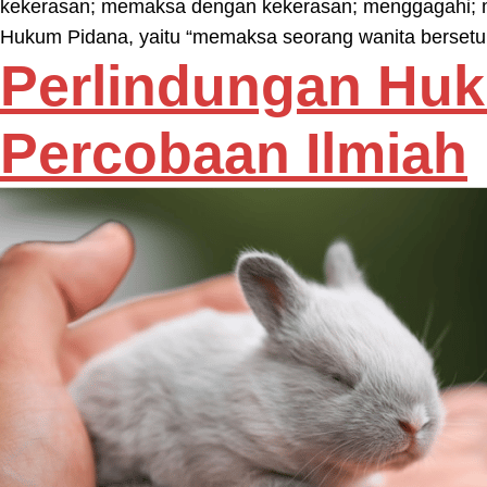
kekerasan; memaksa dengan kekerasan; menggagahi; m
Hukum Pidana, yaitu “memaksa seorang wanita bersetu
Perlindungan Hu
Percobaan Ilmiah