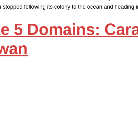
opped following its colony to the ocean and heading in
ke 5 Domains: Ca
ewan