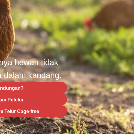
nya hewan tidak
a dalam kandang.
lindungan?
am Petelur
e Telur Cage-free