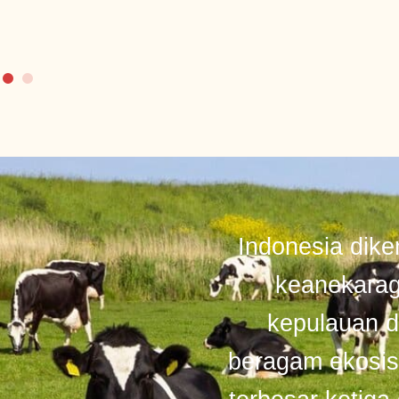
Indonesia dike
keanekarag
kepulauan d
beragam ekosist