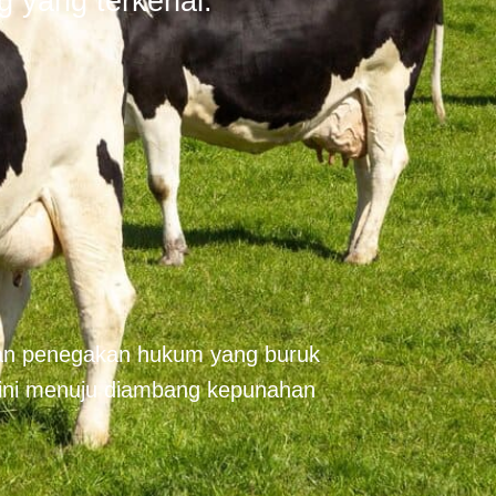
g yang terkenal.
an penegakan hukum yang buruk
 ini menuju diambang kepunahan