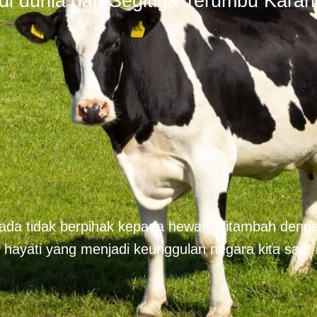
 di dunia dan Segitiga Terumbu Karan
ada tidak berpihak kepada hewan, ditambah deng
yati yang menjadi keunggulan negara kita saat