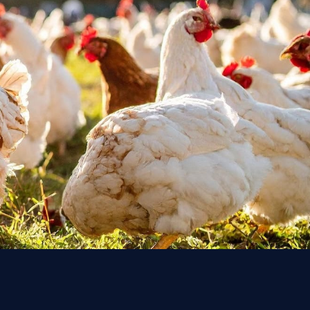
u ke Cage-free District