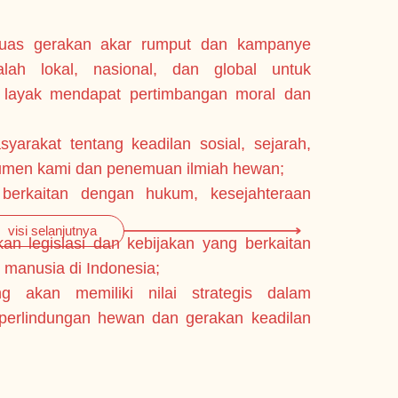
as gerakan akar rumput dan kampanye
Member
6
lah lokal, nasional, dan global untuk
hewan,
ayak mendapat pertimbangan moral dan
Melaku
7
hukum 
akat tentang keadilan sosial, sejarah,
Melaku
8
rgumen kami dan penemuan ilmiah hewan;
termas
berkaitan dengan hukum, kesejahteraan
penega
dengan
 legislasi dan kebijakan yang berkaitan
yang b
manusia di Indonesia;
Mening
9
ng akan memiliki nilai strategis dalam
manusi
perlindungan hewan dan gerakan keadilan
dan ha
yang ho
Menye
10
manusi