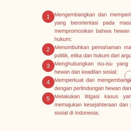
Mengembangkan dan memperlu
1
yang berorientasi pada masa
mempromosikan bahwa hewan l
hukum;
Menumbuhkan pemahaman masyar
2
politik, etika dan hukum dari a
Menghubungkan isu-isu yang 
3
hewan dan keadilan sosial;
Memperkuat dan mengembangkan
4
dengan perlindungan hewan dan 
Melakukan litigasi kasus ya
5
memajukan kesejahteraan dan 
sosial di Indonesia;