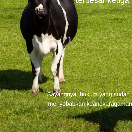
terbesar ketiga
Sayangnya, hukum yang sudah 
menyebabkan keanekaragaman ha