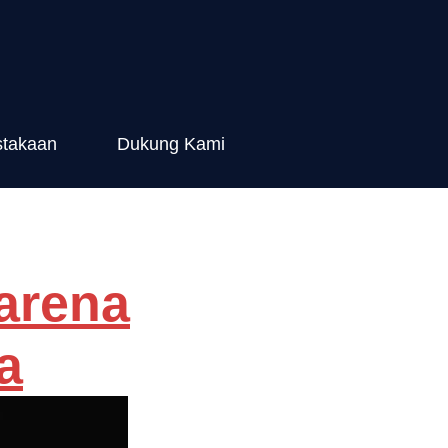
stakaan
Dukung Kami
arena
a