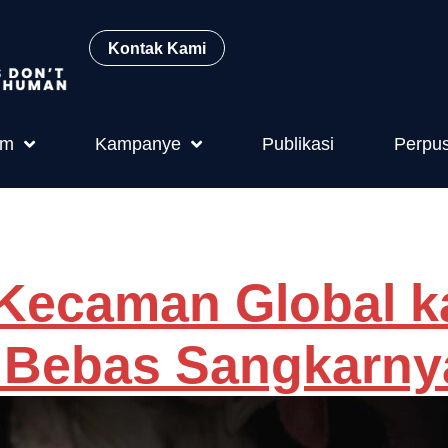
Kontak Kami
am
Kampanye
Publikasi
Perpu
n Hotel
Kecaman Global k
i Bebas Sangkarny