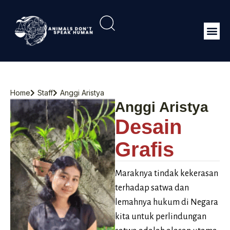
Home
Staff
Anggi Aristya
Anggi Aristya
Desain
Grafis
Maraknya tindak kekerasan
terhadap satwa dan
lemahnya hukum di Negara
kita untuk perlindungan