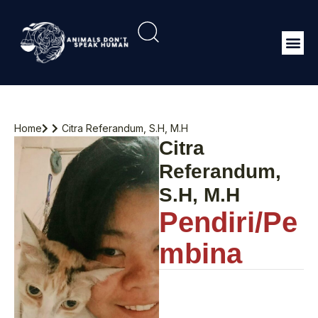
Home
Citra Referandum, S.H, M.H
Citra
Referandum,
S.H, M.H
Pendiri/Pe
mbina