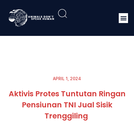
APRIL 1, 2024
Aktivis Protes Tuntutan Ringan
Pensiunan TNI Jual Sisik
Trenggiling