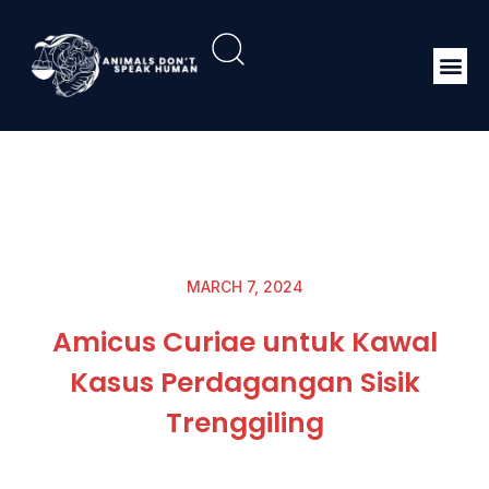
MARCH 7, 2024
Amicus Curiae untuk Kawal
Kasus Perdagangan Sisik
Trenggiling