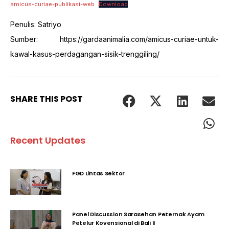
amicus-curiae-publikasi-web
Download
Penulis: Satriyo
Sumber: https://gardaanimalia.com/amicus-curiae-untuk-
kawal-kasus-perdagangan-sisik-trenggiling/
SHARE THIS POST
Recent Updates
FGD Lintas Sektor
Panel Discussion Sarasehan Peternak Ayam
Petelur Kovensional di Bali II