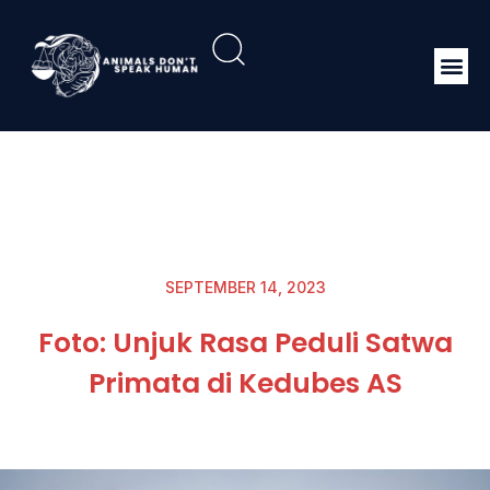
SEPTEMBER 14, 2023
Foto: Unjuk Rasa Peduli Satwa
Primata di Kedubes AS