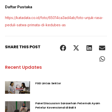
Daftar Pustaka
https://katadata.co.id/foto/65014ca3ad4ab/foto-unjuk-rasa-
peduli-satwa-primata-di-kedubes-as
SHARE THIS POST
Recent Updates
FGD Lintas Sektor
Panel Discussion Sarasehan Peternak Ayam
Petelur Kovensional di Bali II