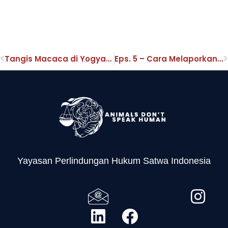
Tangis Macaca di Yogyakarta (Bagian 1): Ditangkap Paksa dari Hutan untuk Ekspor
Eps. 5 – Cara Melaporkan Tindak Pidana Terkait Satwa ke Kepolisian
Yayasan Perlindungan Hukum Satwa Indonesia