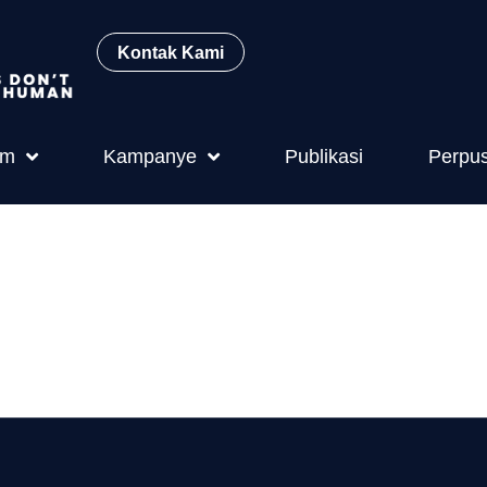
Kontak Kami
am
Kampanye
Publikasi
Perpu
 2013 ttg pen
 penuh ikan h