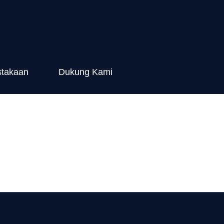
stakaan
Dukung Kami
etapan status
iu paus