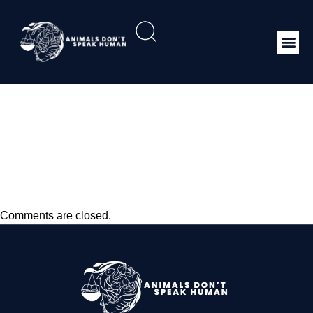
KEPMEN KP No. 18
tahun 2013 Penetapan
Status Perlindungan
Penuh Ikan Hiu Paus
Comments are closed.