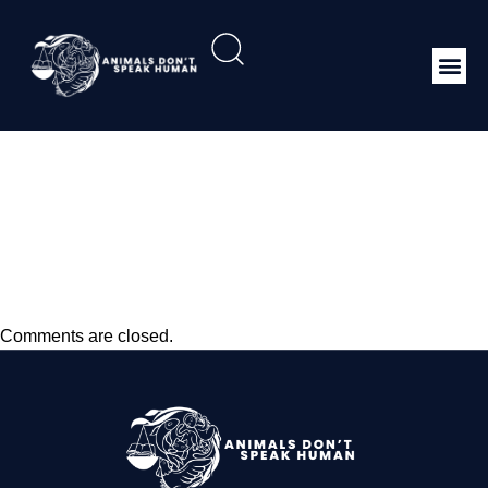
P19 2010
Penggolongan Dan
Tata Cara Penetapan
Jumlah Satwa Buru
Comments are closed.