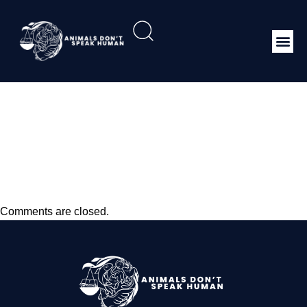
Peraturan Pemerintah
No 7 1999 tentang
Pengawetan Jenis
Tumbuhan dan Satwa
Comments are closed.