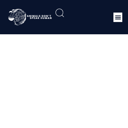
Perdirjen 01 2011
Tentang Pedoman
Penyusunan Proposal,
Rencana Kerja dan
Berita Acara
Pemeriksaan Persiapan
Teknis Penangkaran