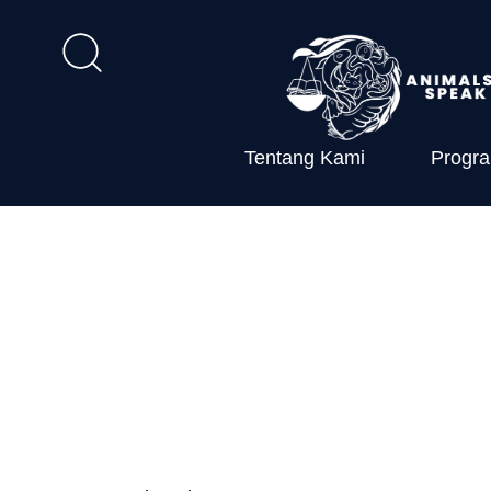
Tentang Kami
Progr
Permenhut P
Jenis Tumbuh
Dilindungi