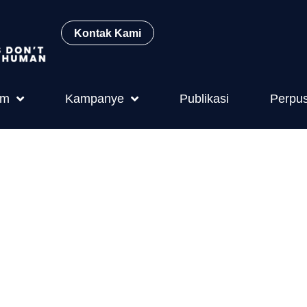
Kontak Kami
am
Kampanye
Publikasi
Perpu
52 2006 Tent
an dan Satwa