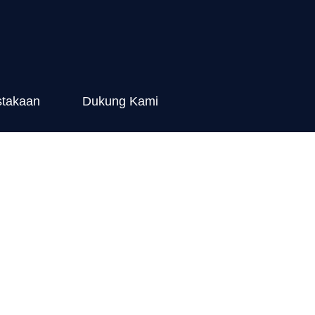
stakaan
Dukung Kami
ang Peragaan
 Liar