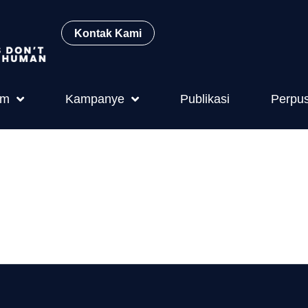
Kontak Kami
am
Kampanye
Publikasi
Perpu
o.31 Tahun 2
m Petelur