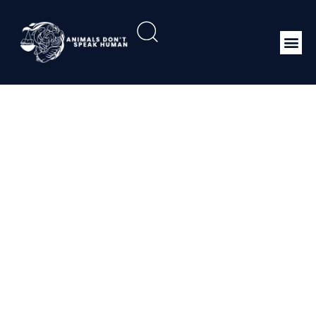
Perubahan Kedua Atas
Peraturan Menteri
Lingkungan Hidup Dan
Kehutanan Nomor
P.20/MENLHK/SETJEN/
KUM.1/6/2018 Tentang
Jenis Tumbuhan Dan