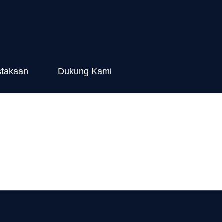
stakaan
Dukung Kami
entang