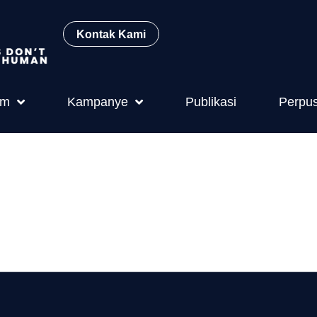
Kontak Kami
am
Kampanye
Publikasi
Perpu
tahun 1994 t
twa buru