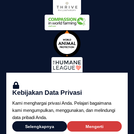
Kebijakan Data Privasi
Kami menghargai privasi Anda. Pelajari bagaimana
kami mengumpulkan, menggunakan, dan melindungi
data pribadi Anda.
Copyright ©2026 Yayasan Perlindungan Hukum
Selengkapnya
Mengerti
Satwa Indonesia