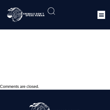
PP Nomor 95 Tahun
2012 Tentang
Kesehatan Masyarakat
Veteriner dan
Kesejahteraan Hewan
Comments are closed.