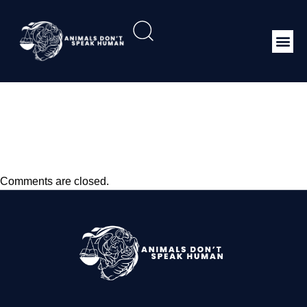
Sumber daya genetik
hewan dan pembibitan
hewan ternak
Comments are closed.