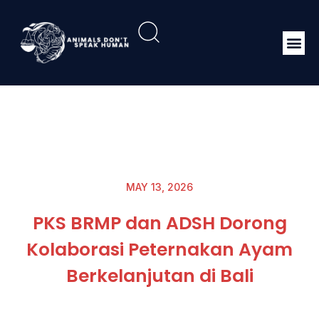
MAY 13, 2026
PKS BRMP dan ADSH Dorong
Kolaborasi Peternakan Ayam
Berkelanjutan di Bali