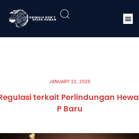
JANUARY 22, 2026
egulasi terkait Perlindungan Hew
P Baru