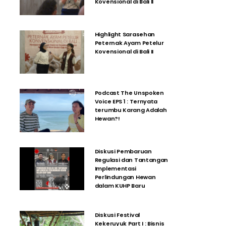
Kovensional di Bali II
Highlight Sarasehan
Peternak Ayam Petelur
Kovensional di Bali II
Podcast The Unspoken
Voice EPS 1 : Ternyata
terumbu Karang Adalah
Hewan?!
Diskusi Pembaruan
Regulasi dan Tantangan
Implementasi
Perlindungan Hewan
dalam KUHP Baru
Diskusi Festival
Kekeruyuk Part I : Bisnis