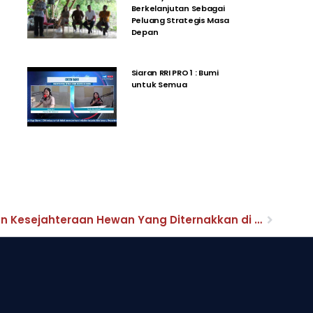
Berkelanjutan Sebagai
Peluang Strategis Masa
Depan
Siaran RRI PRO 1 : Bumi
untuk Semua
Webinar: Kondisi Pemenuhan Kesejahteraan Hewan Yang Diternakkan di Bali