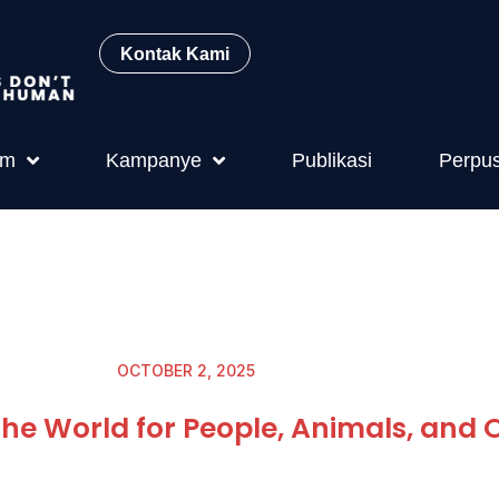
Kontak Kami
am
Kampanye
Publikasi
Perpu
OCTOBER 2, 2025
he World for People, Animals, and 