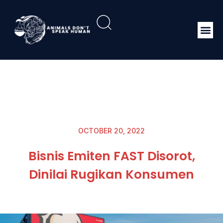
OCTOBER 20, 2022
Bisnis Emiten FAST Disorot,
Dinilai Rugikan Konsumen