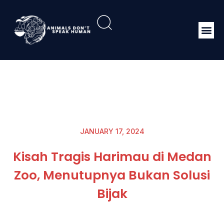
JANUARY 17, 2024
Kisah Tragis Harimau di Medan
Zoo, Menutupnya Bukan Solusi
Bijak