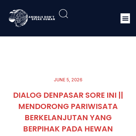
JUNE 5, 2026
DIALOG DENPASAR SORE INI ||
MENDORONG PARIWISATA
BERKELANJUTAN YANG
BERPIHAK PADA HEWAN