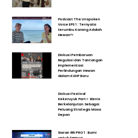
Podcast The Unspoken
Voice EPS 1 : Ternyata
terumbu Karang Adalah
Hewan?!
Diskusi Pembaruan
Regulasi dan Tantangan
Implementasi
Perlindungan Hewan
dalam KUHP Baru
Diskusi Festival
Kekeruyuk Part I : Bisnis
Berkelanjutan Sebagai
Peluang Strategis Masa
Depan
Siaran RRI PRO 1 : Bumi
untuk Semua