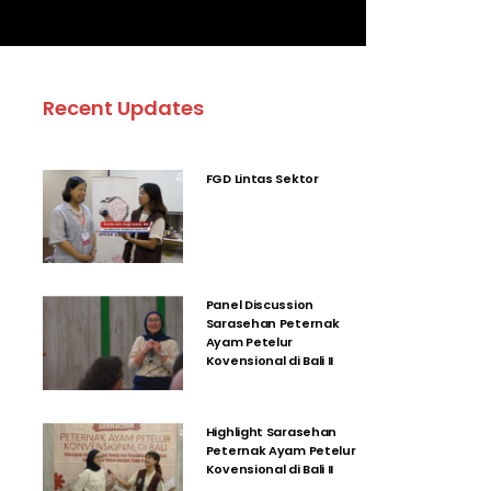
Recent Updates
FGD Lintas Sektor
Panel Discussion
Sarasehan Peternak
Ayam Petelur
Kovensional di Bali II
Highlight Sarasehan
Peternak Ayam Petelur
Kovensional di Bali II