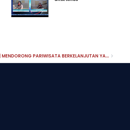
DIALOG DENPASAR SORE INI || MENDORONG PARIWISATA BERKELANJUTAN YANG BERPIHAK PADA HEWAN