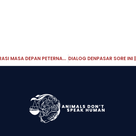
KITA SETARA || FESTIVAL KEKURUYUUUK! “KOLABORASI MASA DEPAN PETERNAKAN BERKEADILAN BERKELANJUTAN