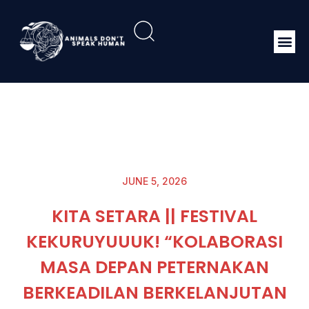
JUNE 5, 2026
KITA SETARA || FESTIVAL
KEKURUYUUUK! “KOLABORASI
MASA DEPAN PETERNAKAN
BERKEADILAN BERKELANJUTAN