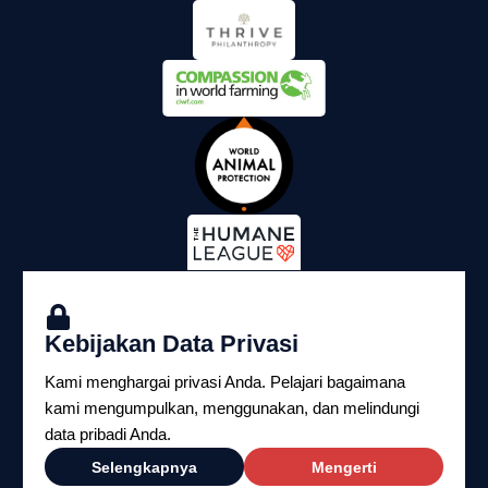
Kebijakan Data Privasi
Kami menghargai privasi Anda. Pelajari bagaimana
kami mengumpulkan, menggunakan, dan melindungi
data pribadi Anda.
Copyright ©2026 Yayasan Perlindungan Hukum
Selengkapnya
Mengerti